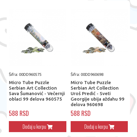
Šifra: 00DD960575
Šifra: 00DD960698
Micro Tube Puzzle
Micro Tube Puzzle
Serbian Art Collection
Serbian Art Collection
Sava Šumanović - Večernji
Uroš Predić - Sveti
oblaci 99 delova 960575
Georgije ubija aždahu 99
delova 960698
588 RSD
588 RSD
Dodaj u korpu
Dodaj u korpu