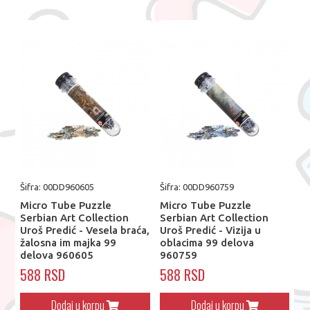
Šifra: 00DD960605
Šifra: 00DD960759
Micro Tube Puzzle
Micro Tube Puzzle
Serbian Art Collection
Serbian Art Collection
Uroš Predić - Vesela braća,
Uroš Predić - Vizija u
žalosna im majka 99
oblacima 99 delova
delova 960605
960759
588 RSD
588 RSD
Dodaj u korpu
Dodaj u korpu