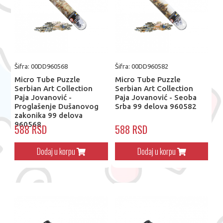
Šifra: 00DD960568
Šifra: 00DD960582
Micro Tube Puzzle
Micro Tube Puzzle
Serbian Art Collection
Serbian Art Collection
Paja Jovanović -
Paja Jovanović - Seoba
Proglašenje Dušanovog
Srba 99 delova 960582
zakonika 99 delova
960568
588 RSD
588 RSD
Dodaj u korpu
Dodaj u korpu