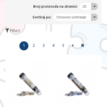
Broj proizvoda na stranici:
20
Sortiraj po:
Osnovno sortiranje
Filteri
1
2
3
4
5