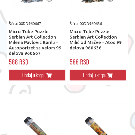
Šifra: 00DD960667
Šifra: 00DD960636
Micro Tube Puzzle
Micro Tube Puzzle
Serbian Art Collection
Serbian Art Collection
Milena Pavlović Barilli -
Milić od Mačve - Atos 99
Autoportret sa velom 99
delova 960636
delova 960667
588 RSD
588 RSD
Dodaj u korpu
Dodaj u korpu