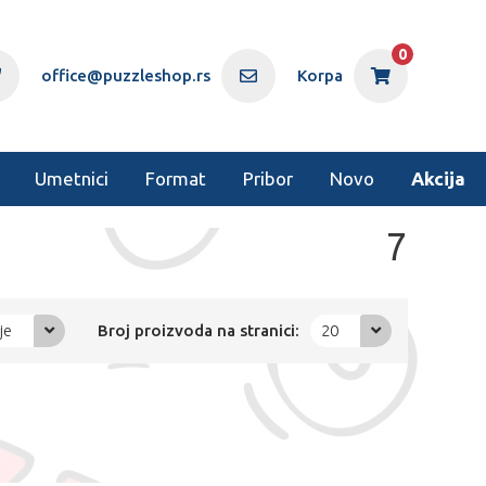
0
office@puzzleshop.rs
Korpa
Umetnici
Format
Pribor
Novo
Akcija
7
je
Broj proizvoda na stranici:
20