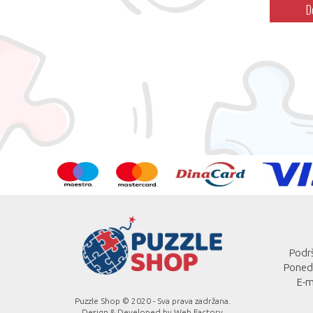
D
Podrš
Ponede
E-m
Puzzle Shop © 2020 - Sva prava zadržana.
Design & Developed by
Web Factory