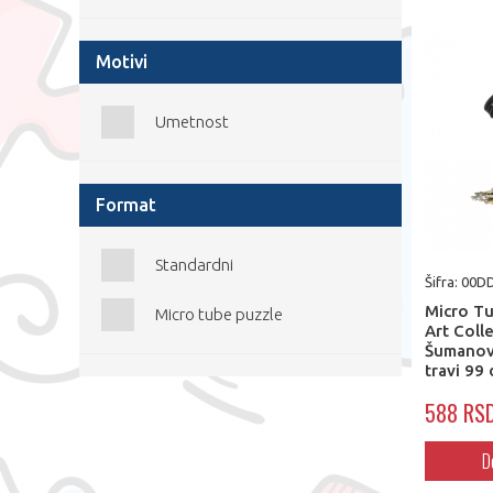
Motivi
Umetnost
Format
Standardni
Šifra: 00
Micro Tu
Micro tube puzzle
Art Coll
Šumanovi
travi 99
588 RS
D