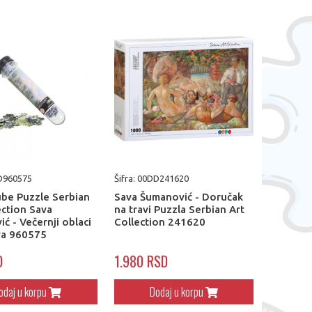
DD960575
Šifra: 00DD241620
be Puzzle Serbian
Sava Šumanović - Doručak
ection Sava
na travi Puzzla Serbian Art
ć - Večernji oblaci
Collection 241620
va 960575
D
1.980 RSD
odaj u korpu
Dodaj u korpu