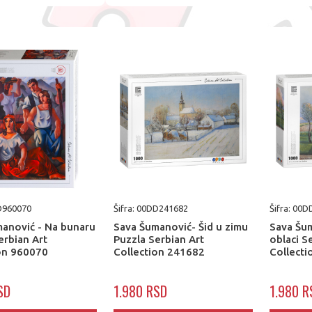
DD960070
Šifra: 00DD241682
Šifra: 00
anović - Na bunaru
Sava Šumanović- Šid u zimu
Sava Šu
erbian Art
Puzzla Serbian Art
oblaci S
ion 960070
Collection 241682
Collect
SD
1.980 RSD
1.980 R