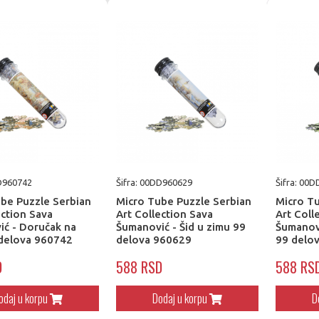
DD960742
Šifra: 00DD960629
Šifra: 00
be Puzzle Serbian
Micro Tube Puzzle Serbian
Micro Tu
ection Sava
Art Collection Sava
Art Coll
ć - Doručak na
Šumanović - Šid u zimu 99
Šumanovi
 delova 960742
delova 960629
99 delo
D
588 RSD
588 RS
odaj u korpu
Dodaj u korpu
D