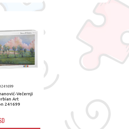
DD241699
manović-Večernji
erbian Art
ion 241699
SD