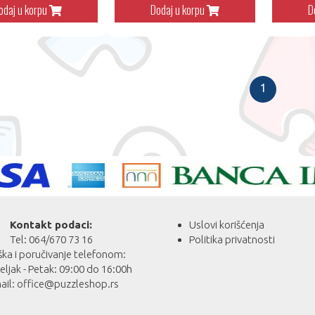
odaj u korpu
Dodaj u korpu
D
1
Kontakt podaci:
Uslovi korišćenja
Tel: 064/670 73 16
Politika privatnosti
ka i poručivanje telefonom:
ljak - Petak: 09:00 do 16:00h
ail:
office@puzzleshop.rs