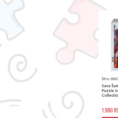
Šifra: 00
Sava Šum
Puzzla S
Collect
1.980 R