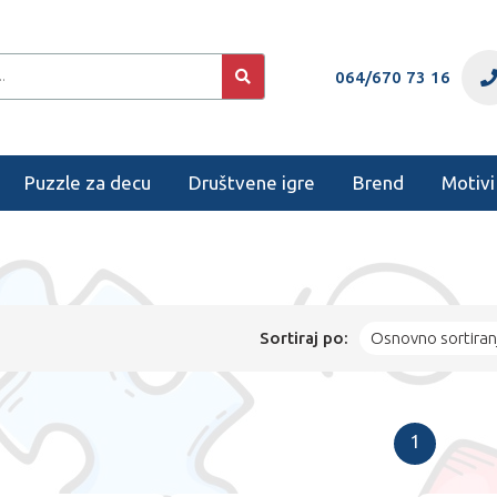
064/670 73 16
Puzzle za decu
Društvene igre
Brend
Motivi
Sortiraj po:
Osnovno sortiran
1