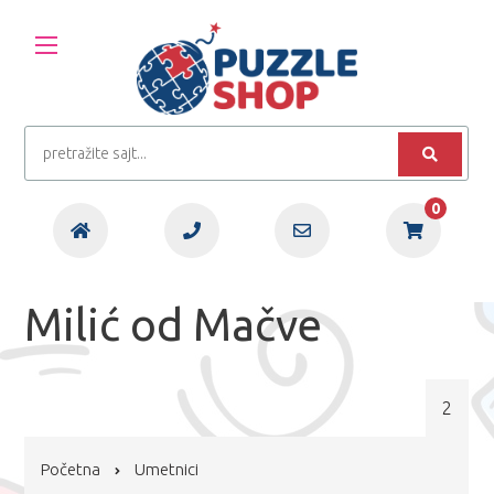
0
Milić od Mačve
2
Početna
Umetnici