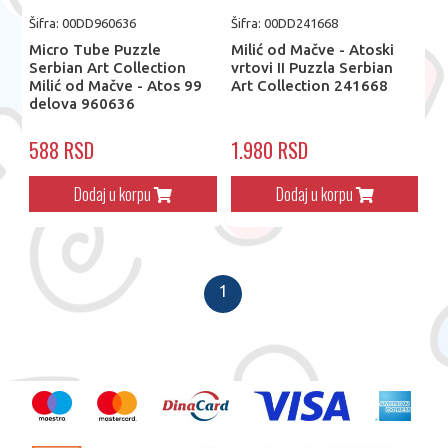
Šifra: 00DD960636
Šifra: 00DD241668
Micro Tube Puzzle
Milić od Mačve - Atoski
Serbian Art Collection
vrtovi II Puzzla Serbian
Milić od Mačve - Atos 99
Art Collection 241668
delova 960636
588 RSD
1.980 RSD
Dodaj u korpu
Dodaj u korpu
1