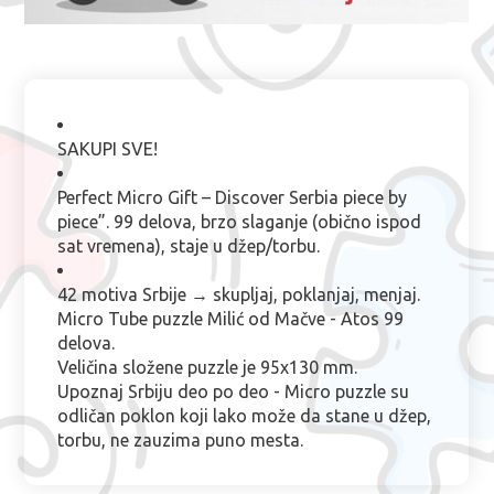
SAKUPI SVE!
Perfect Micro Gift – Discover Serbia piece by
piece”.
99 delova, brzo slaganje (obično ispod
sat vremena), staje u džep/torbu.
42 motiva Srbije → skupljaj, poklanjaj, menjaj.
Micro Tube puzzle Milić od Mačve - Atos 99
delova.
Veličina složene puzzle je 95x130 mm.
Upoznaj Srbiju deo po deo - Micro puzzle su
odličan poklon koji lako može da stane u džep,
torbu, ne zauzima puno mesta.