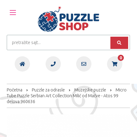
0
Početna
Puzzle za odrasle
Muzejske puzzle
Micro
Tube Puzzle Serbian Art Collection Milić od Mačve - Atos 99
delova 960636