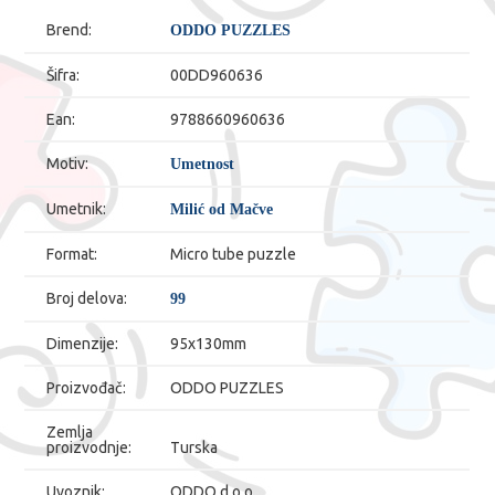
Brend:
ODDO PUZZLES
Šifra:
00DD960636
Ean:
9788660960636
Motiv:
Umetnost
Umetnik:
Milić od Mačve
Format:
Micro tube puzzle
Broj delova:
99
Dimenzije:
95x130mm
Proizvođač:
ODDO PUZZLES
Zemlja
proizvodnje:
Turska
Uvoznik:
ODDO d.o.o