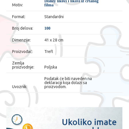
Disney likovi i likovi iz crtanog
Motiv:
filma
Format:
Standardni
Broj delova:
100
Dimenzije:
41 x 28 cm
Proizvođač:
Trefl
Zemlja
proizvodnje:
Poljska
Podatak će biti naveden na
deklaraciji koja dolazi sa
Uvoznik:
proizvodom.