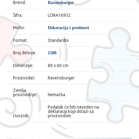
Brend:
Ravensburger
Šifra:
LORA16952
Motiv:
Dekoracija i predmeti
Format:
Standardni
Broj delova:
1500
Dimenzije:
80 x 60 cm
Proizvođač:
Ravensburger
Zemlja
proizvodnje:
Nemačka
Podatak će biti naveden na
deklaraciji koja dolazi sa
Uvoznik:
proizvodom.