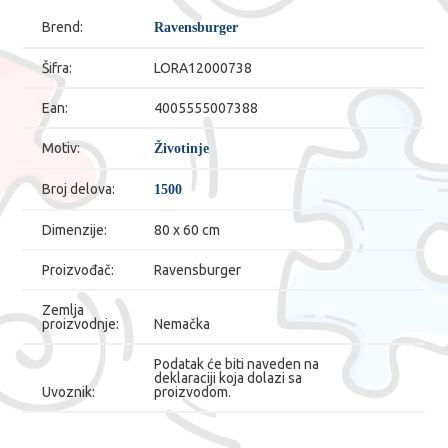
Brend:
Ravensburger
Šifra:
LORA12000738
Ean:
4005555007388
Motiv:
Životinje
Broj delova:
1500
Dimenzije:
80 x 60 cm
Proizvođač:
Ravensburger
Zemlja
proizvodnje:
Nemačka
Podatak će biti naveden na
deklaraciji koja dolazi sa
Uvoznik:
proizvodom.