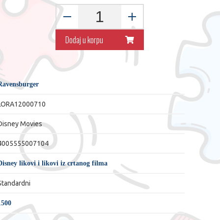
Dodaj u korpu
Ravensburger
LORA12000710
Disney Movies
4005555007104
Disney likovi i likovi iz crtanog filma
Standardni
1500