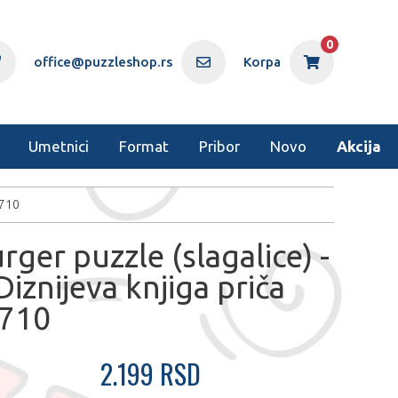
0
office@puzzleshop.rs
Korpa
Umetnici
Format
Pribor
Novo
Akcija
0710
ger puzzle (slagalice) -
iznijeva knjiga priča
710
2.199 RSD