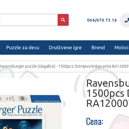
064/670 73 16
Puzzle za decu
Društvene igre
Brend
Motivi
Ravensburger puzzle (slagalice) - 1500pcs Diznijeva knjiga priča RA1200
Ravensbur
1500pcs D
RA12000
Cena: