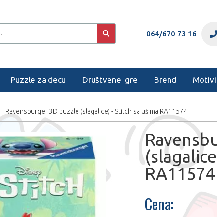
064/670 73 16
Puzzle za decu
Društvene igre
Brend
Motivi
Ravensburger 3D puzzle (slagalice) - Stitch sa ušima RA11574
Ravensbu
(slagalice
RA11574
Cena: