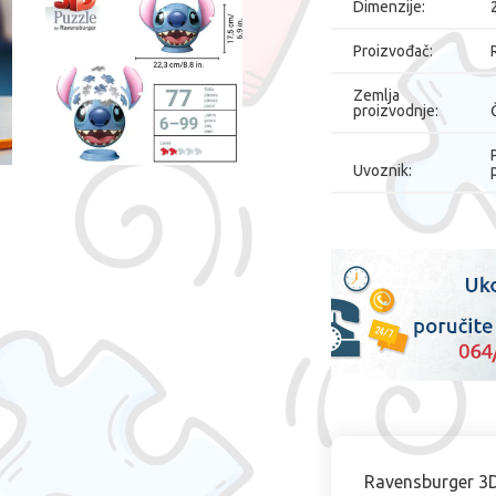
Dimenzije:
Proizvođač:
Zemlja
proizvodnje:
Uvoznik:
Ravensburger 3D 