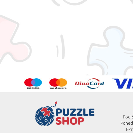
Podrš
Ponede
E-m