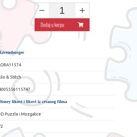
Dodaj u korpu
Ravensburger
LORA11574
Lilo & Stitch
4005556115747
Disney likovi i likovi iz crtanog filma
3D Puzzle i Mozgalice
72