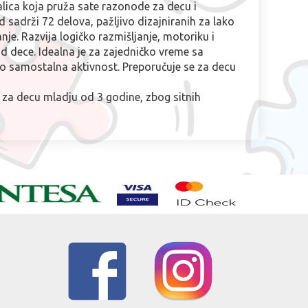
lica koja pruža sate razonode za decu i
d sadrži 72 delova, pažljivo dizajniranih za lako
nje. Razvija logičko razmišljanje, motoriku i
d dece. Idealna je za zajedničko vreme sa
ao samostalna aktivnost. Preporučuje se za decu
 za decu mladju od 3 godine, zbog sitnih