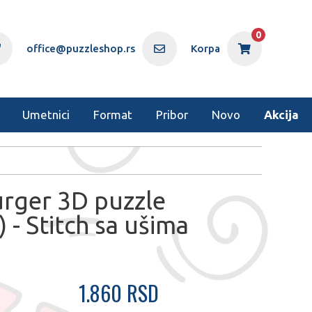
0
office@puzzleshop.rs
Korpa
Umetnici
Format
Pribor
Novo
Akcija
rger 3D puzzle
) - Stitch sa ušima
1.860 RSD