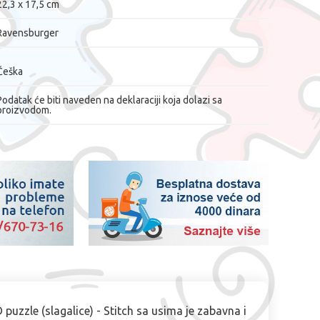
22,3 x 17,5 cm
Ravensburger
Češka
Podatak će biti naveden na deklaraciji koja dolazi sa
proizvodom.
puzzle (slagalice) - Stitch sa usima je zabavna i