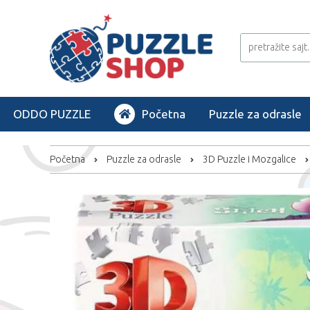
ODDO PUZZLE
Početna
Puzzle za odrasle
Početna
Puzzle za odrasle
3D Puzzle i Mozgalice