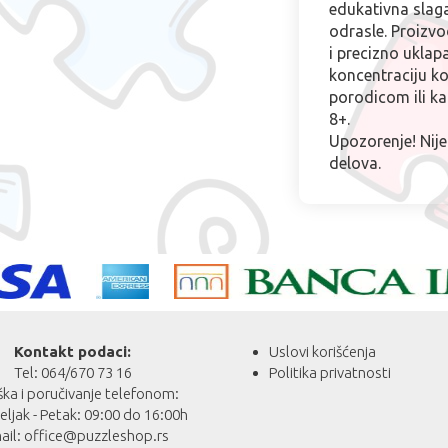
edukativna slaga
odrasle. Proizvo
i precizno uklapa
koncentraciju ko
porodicom ili k
8+.
Upozorenje! Nije
delova.
Kontakt podaci:
Uslovi korišćenja
Tel: 064/670 73 16
Politika privatnosti
ka i poručivanje telefonom:
ljak - Petak: 09:00 do 16:00h
ail:
office@puzzleshop.rs