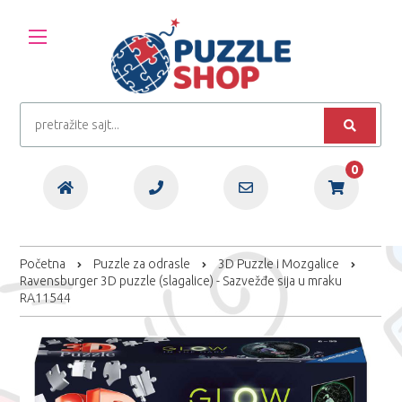
0
Početna
Puzzle za odrasle
3D Puzzle i Mozgalice
Ravensburger 3D puzzle (slagalice) - Sazvežđe sija u mraku
RA11544