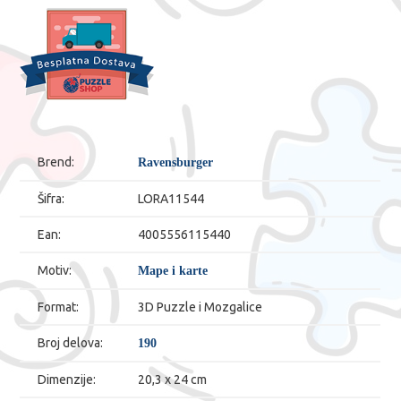
Brend:
Ravensburger
Šifra:
LORA11544
Ean:
4005556115440
Motiv:
Mape i karte
Format:
3D Puzzle i Mozgalice
Broj delova:
190
Dimenzije:
20,3 x 24 cm