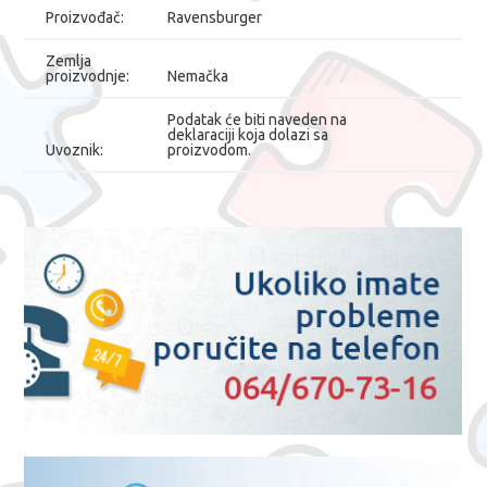
Proizvođač:
Ravensburger
Zemlja
proizvodnje:
Nemačka
Podatak će biti naveden na
deklaraciji koja dolazi sa
Uvoznik:
proizvodom.