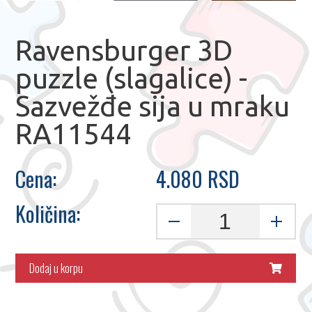
Ravensburger 3D
puzzle (slagalice) -
Sazvežđe sija u mraku
RA11544
Cena:
4.080 RSD
Količina:
Dodaj u korpu