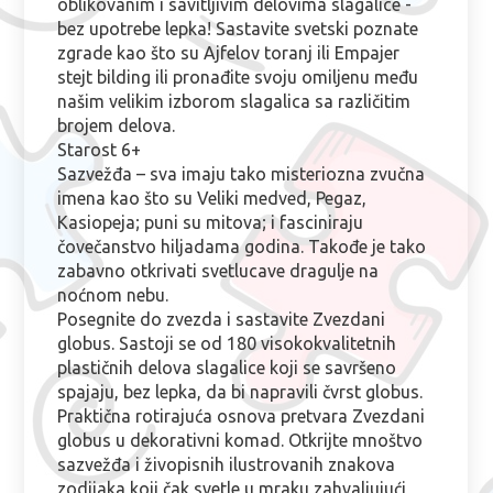
oblikovanim i savitljivim delovima slagalice -
bez upotrebe lepka! Sastavite svetski poznate
zgrade kao što su Ajfelov toranj ili Empajer
stejt bilding ili pronađite svoju omiljenu među
našim velikim izborom slagalica sa različitim
brojem delova.
Starost 6+
Sazvežđa – sva imaju tako misteriozna zvučna
imena kao što su Veliki medved, Pegaz,
Kasiopeja; puni su mitova; i fasciniraju
čovečanstvo hiljadama godina. Takođe je tako
zabavno otkrivati svetlucave dragulje na
noćnom nebu.
Posegnite do zvezda i sastavite Zvezdani
globus. Sastoji se od 180 visokokvalitetnih
plastičnih delova slagalice koji se savršeno
spajaju, bez lepka, da bi napravili čvrst globus.
Praktična rotirajuća osnova pretvara Zvezdani
globus u dekorativni komad. Otkrijte mnoštvo
sazvežđa i živopisnih ilustrovanih znakova
zodijaka koji čak svetle u mraku zahvaljujući