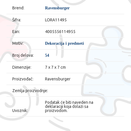
Brend:
Ravensburger
Šifra:
LORA11495
Ean:
4005556114955
Motiv:
Dekoracija i predmeti
Broj delova:
54
Dimenzije:
7 x 7 x 7 cm
Proizvođač:
Ravensburger
Zemlja proizvodnje:
Podatak će biti naveden na
deklaraciji koja dolazi sa
Uvoznik:
proizvodom.