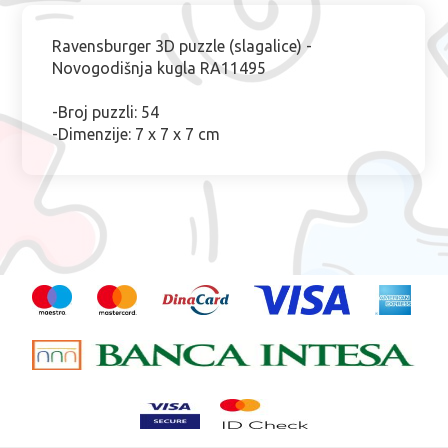
Ravensburger 3D puzzle (slagalice) -
Novogodišnja kugla RA11495
-Broj puzzli: 54
-Dimenzije: 7 x 7 x 7 cm