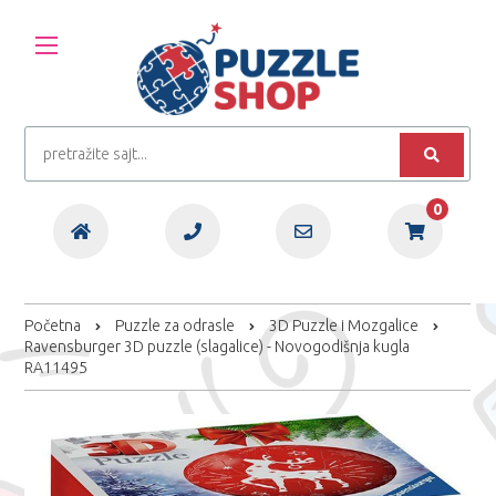
0
Početna
Puzzle za odrasle
3D Puzzle i Mozgalice
Ravensburger 3D puzzle (slagalice) - Novogodišnja kugla
RA11495