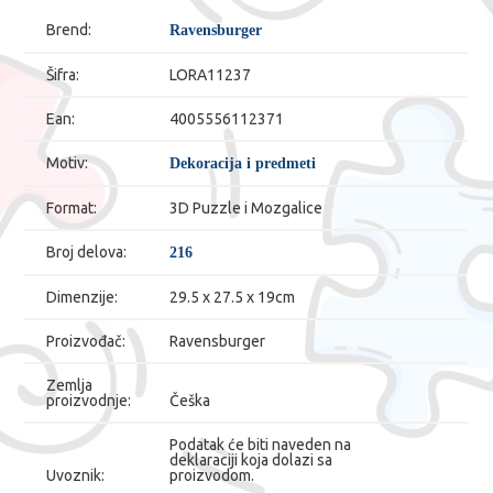
Brend:
Ravensburger
Šifra:
LORA11237
Ean:
4005556112371
Motiv:
Dekoracija i predmeti
Format:
3D Puzzle i Mozgalice
Broj delova:
216
Dimenzije:
29.5 x 27.5 x 19cm
Proizvođač:
Ravensburger
Zemlja
proizvodnje:
Češka
Podatak će biti naveden na
deklaraciji koja dolazi sa
Uvoznik:
proizvodom.