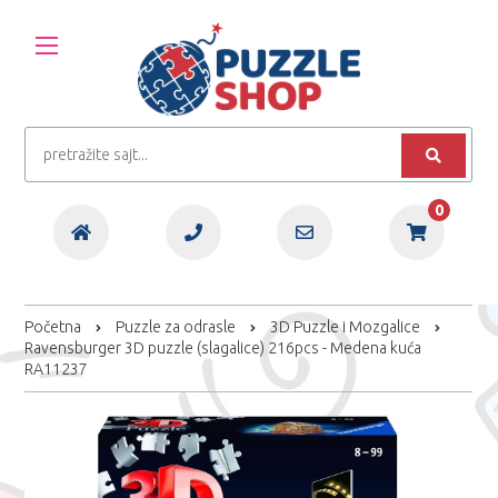
0
Početna
Puzzle za odrasle
3D Puzzle i Mozgalice
Ravensburger 3D puzzle (slagalice) 216pcs - Medena kuća
RA11237