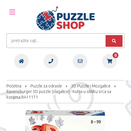
0
Početna
Puzzle za odrasle
3D Puzzle i Mozgalice
Ravensburger 3D puzzle (slagalice) - Kutija u obliku srca sa
konjima RA11171