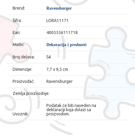
Brend:
Ravensburger
Šifra:
LORA11171
Ean:
4005556111718
Motiv:
Dekoracija i predmeti
Broj delova:
54
Dimenzije:
7,7 x 9,5 cm
Proizvođač:
Ravensburger
Zemlja proizvodnje:
Podatak će biti naveden na
deklaraciji koja dolazi sa
Uvoznik:
proizvodom.