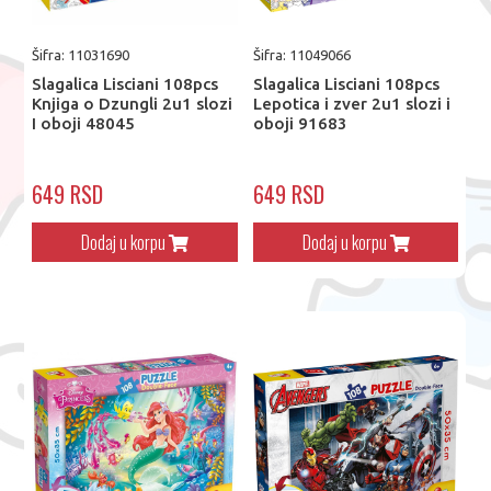
Šifra: 11031690
Šifra: 11049066
Slagalica Lisciani 108pcs
Slagalica Lisciani 108pcs
Knjiga o Dzungli 2u1 slozi
Lepotica i zver 2u1 slozi i
I oboji 48045
oboji 91683
649 RSD
649 RSD
Dodaj u korpu
Dodaj u korpu