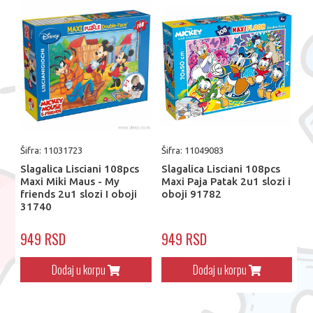
Šifra: 11031723
Šifra: 11049083
Slagalica Lisciani 108pcs
Slagalica Lisciani 108pcs
Maxi Miki Maus - My
Maxi Paja Patak 2u1 slozi i
friends 2u1 slozi I oboji
oboji 91782
31740
949 RSD
949 RSD
Dodaj u korpu
Dodaj u korpu