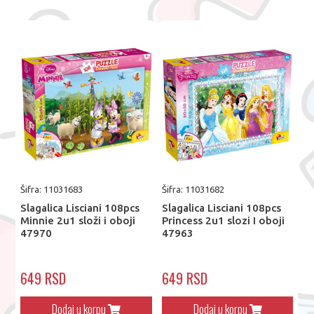
Šifra: 11031683
Šifra: 11031682
Slagalica Lisciani 108pcs
Slagalica Lisciani 108pcs
Minnie 2u1 složi i oboji
Princess 2u1 slozi I oboji
47970
47963
649 RSD
649 RSD
Dodaj u korpu
Dodaj u korpu