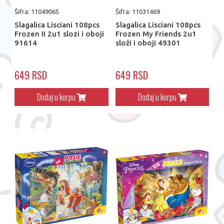
Šifra: 11049065
Šifra: 11031469
Slagalica Lisciani 108pcs
Slagalica Lisciani 108pcs
Frozen II 2u1 slozi i oboji
Frozen My Friends 2u1
91614
složi i oboji 49301
649 RSD
649 RSD
Dodaj u korpu
Dodaj u korpu