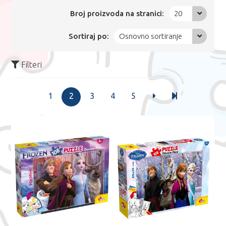
Broj proizvoda na stranici:
20
Sortiraj po:
Osnovno sortiranje
Filteri
1
2
3
4
5