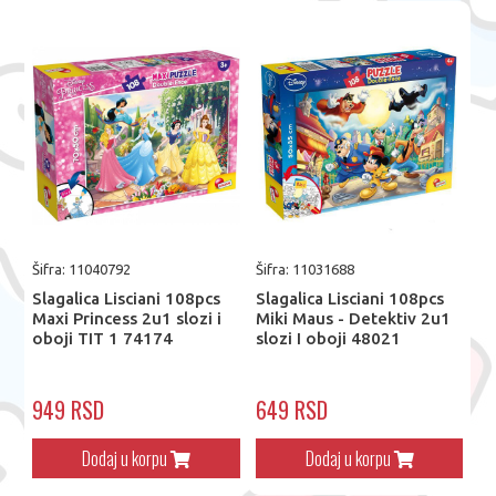
Šifra: 11040792
Šifra: 11031688
Slagalica Lisciani 108pcs
Slagalica Lisciani 108pcs
Maxi Princess 2u1 slozi i
Miki Maus - Detektiv 2u1
oboji TIT 1 74174
slozi I oboji 48021
949 RSD
649 RSD
Dodaj u korpu
Dodaj u korpu