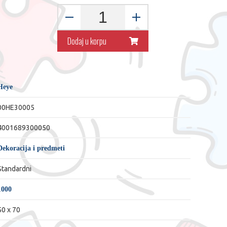
Dodaj u korpu
Heye
00HE30005
4001689300050
Dekoracija i predmeti
Standardni
1000
50 x 70