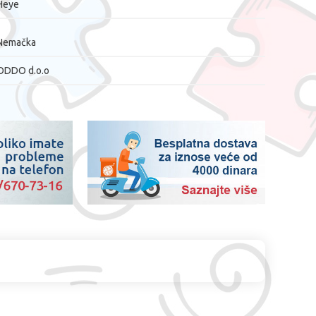
Heye
Nemačka
ODDO d.o.o