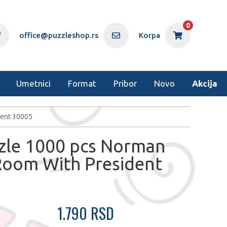
0
office@puzzleshop.rs
Korpa
Umetnici
Format
Pribor
Novo
Akcija
dent 30005
zle 1000 pcs Norman
Room With President
1.790 RSD