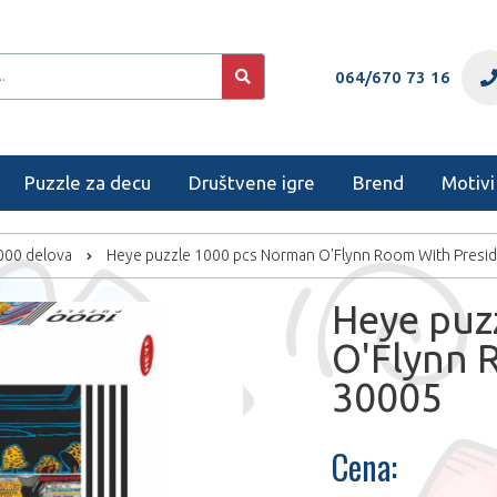
064/670 73 16
Puzzle za decu
Društvene igre
Brend
Motivi
1000 delova
Heye puzzle 1000 pcs Norman O'Flynn Room With Presi
Heye puz
O'Flynn 
30005
Cena: