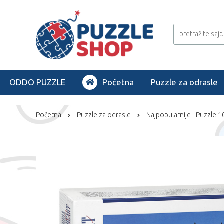
ODDO PUZZLE
Početna
Puzzle za odrasle
Početna
Puzzle za odrasle
Najpopularnije - Puzzle 