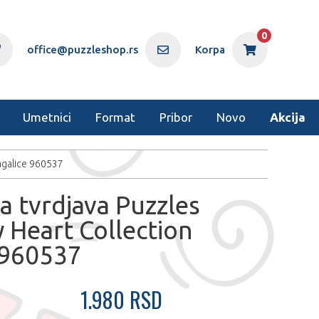
0
office@puzzleshop.rs
Korpa
Umetnici
Format
Pribor
Novo
Akcija
lagalice 960537
a tvrdjava Puzzles
 Heart Collection
 960537
1.980 RSD