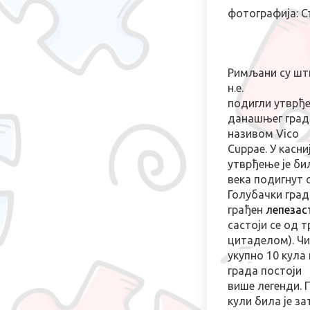
фотографија: С
Римљани су шти
н.е.
подигли утврђе
данашњег град
називом
Vico
Cuppae
.
У касн
утврђење је би
века
подигнут
Голубачки град
грађен
лепезас
састоји се од т
цитаделом). Чи
укупно 10 кула
града постоји
више легенди. 
кули била је за