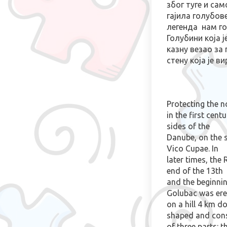
због туге и са
гајила голубове
легенда
нам го
Голубини која ј
казну везао за 
стену која је в
Protecting the n
in the first cent
sides of the
Danube, on the s
Vico Cupae. In
later times, the
end of the 13th
and the beginnin
Golubac was er
on a hill 4 km d
shaped and cons
of three parts: 