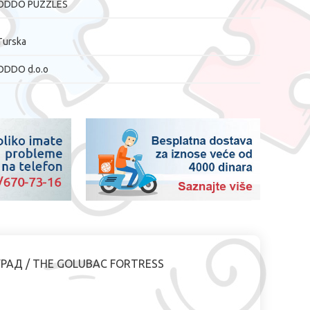
ODDO PUZZLES
Turska
ODDO d.o.o
ГРАД /
THE GOLUBAC FORTRESS