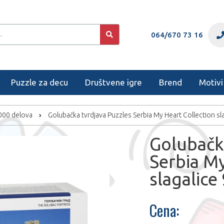
064/670 73 16
Puzzle za decu
Društvene igre
Brend
Motivi
1000 delova
Golubačka tvrdjava Puzzles Serbia My Heart Collection s
Golubačk
Serbia My
slagalice
Cena: