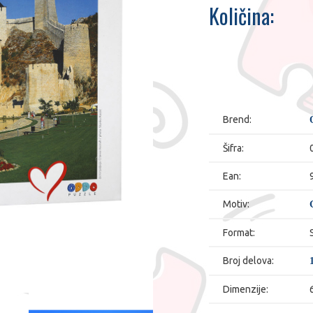
Količina:
Brend:
Šifra:
Ean:
Motiv:
Format:
Broj delova:
Dimenzije: