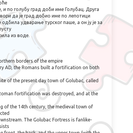
моће
, и по голубу град доби име Голубац.
Друга
вори да је град добио име по лепотици
е одбила удварање турског паше, а он ју је за
пусту
ирила из воде.
orthern borders of the empire
ury AD, the Romans built a fortification on both
ite of the present day town of Golubac, called
 Roman fortification was destroyed, and at the
g of the 14th century, the medieval town of
ected
ownstream. The Golubac Fortress is fanlike-
ists
the front, the back, and the upper town (with the