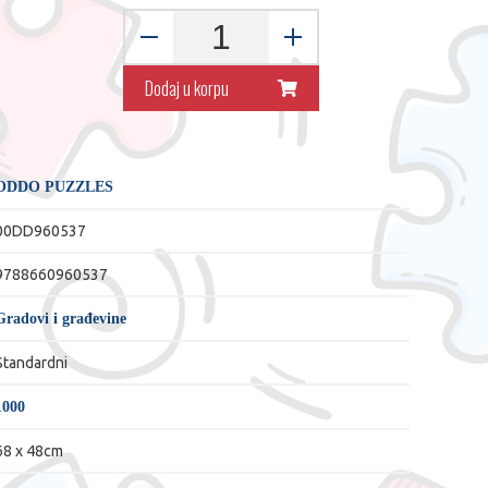
Dodaj u korpu
ODDO PUZZLES
00DD960537
9788660960537
Gradovi i građevine
Standardni
1000
68 x 48cm