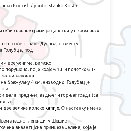
танко Костић
/
photo: Stanko Kostić
тећи северне границе царства у првом веку
ње са обе стране Дунава, на месту
а Голубца, под
ијим временима, римско
ло порушено, па је
крајем 13. и почетком 14.
средњовековни
 на брежуљку 4 км
. низводно.
Голубац је
то
и
ри дела: предњег, задњег и горњег града (са
ни га
 и две велике колске
капије
.
О настанку имена
П
рема једној легенди, у Шешир
точена византијска принцеза Јелена, која је