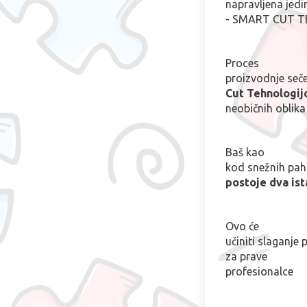
napravljena jed
- SMART CUT 
Proces
proizvodnje seč
Cut Tehnologi
neobičnih oblika 
Baš kao
kod snežnih pah
postoje dva ist
Ovo će
učiniti slaganje 
za prave
profesionalce