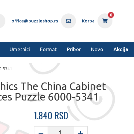
0
office@puzzleshop.rs
Korpa
Umetnici
Format
Pribor
Novo
Akcija
00-5341
hics The China Cabinet
ces Puzzle 6000-5341
1.840 RSD