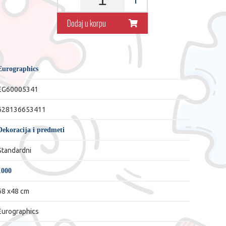
Dodaj u korpu
Eurographics
EG60005341
628136653411
Dekoracija i predmeti
Standardni
1000
68 x48 cm
Eurographics