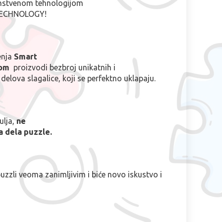
instvenom tehnologijom
TECHNOLOGY!
enja
Smart
jom
proizvodi bezbroj unikatnih i
delova slagalice, koji se perfektno uklapaju.
ulja,
ne
a dela puzzle.
puzzli veoma zanimljivim i biće novo iskustvo i