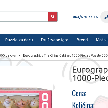
064/670 73 16
Puzzle za decu
Društvene igre
Brend
Motivi
1000 delova
Eurographics The China Cabinet 1000-Pieces Puzzle 60
Eurograp
1000-Pie
Cena:
Količina: