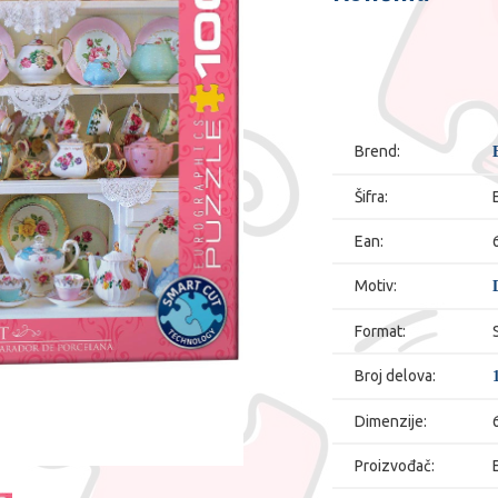
Brend:
Šifra:
Ean:
Motiv:
Format:
Broj delova:
Dimenzije:
Proizvođač: