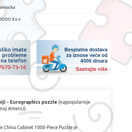
Nemačka
ODDO d.o.o
iji - Eurographics puzzle
(najpopularnije
noj Americi).
e China Cabinet 1000-Piece Puzzle je