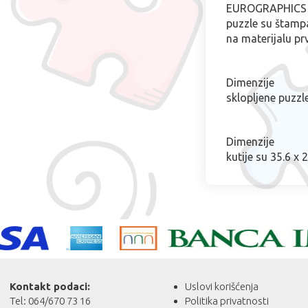
EUROGRAPHICS
puzzle su štam
na materijalu prv
Dimenzije
sklopljene puzzl
Dimenzije
kutije su 35.6 x 
Kontakt podaci:
Uslovi korišćenja
Tel: 064/670 73 16
Politika privatnosti