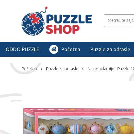
ODDO PUZZLE
Početna
Puzzle za odrasle
Početna
Puzzle za odrasle
Najpopularnije - Puzzle 