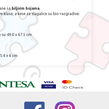
pane sa
biljnim bojama
,
e klase, a kese za slagalice su bio-razgradive.
e su 49.0 x 67.5 cm
25.4 x 6 cm