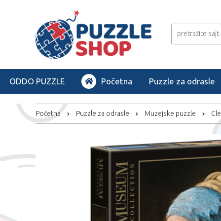
ODDO PUZZLE
Početna
Puzzle za odrasle
Početna
Puzzle za odrasle
Muzejske puzzle
Cle