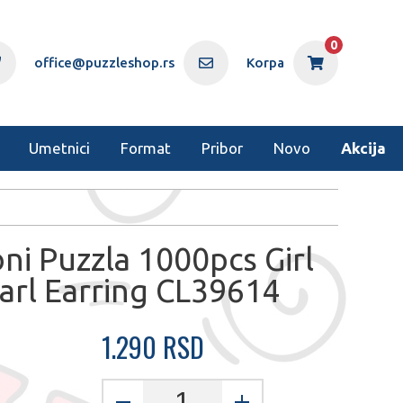
0
office@puzzleshop.rs
Korpa
Umetnici
Format
Pribor
Novo
Akcija
ni Puzzla 1000pcs Girl
arl Earring CL39614
1.290 RSD