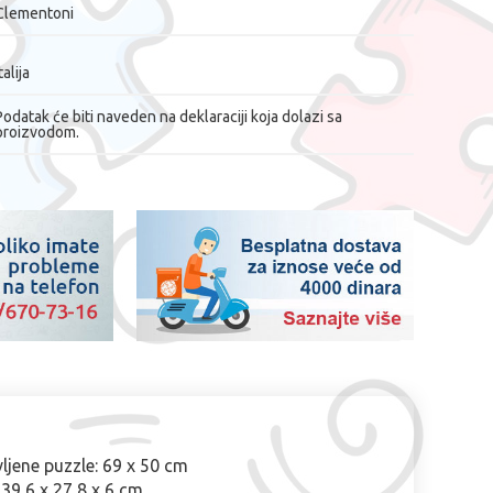
Clementoni
talija
Podatak će biti naveden na deklaraciji koja dolazi sa
proizvodom.
ljene puzzle: 69 x 50 cm
: 39,6 x 27,8 x 6 cm