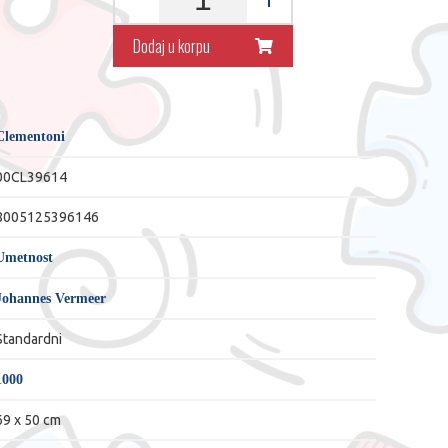
Dodaj u korpu
Clementoni
00CL39614
8005125396146
Umetnost
Johannes Vermeer
Standardni
1000
69 x 50 cm