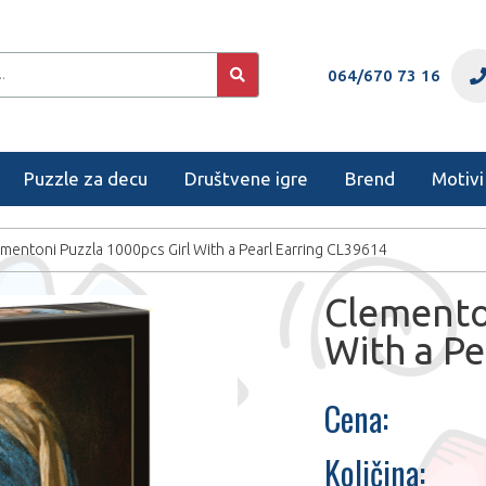
064/670 73 16
Puzzle za decu
Društvene igre
Brend
Motivi
mentoni Puzzla 1000pcs Girl With a Pearl Earring CL39614
Clemento
With a Pe
Cena:
Količina: