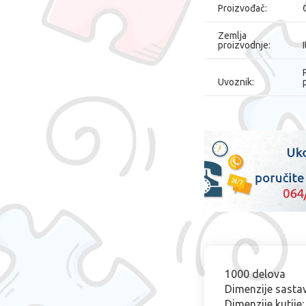
Proizvođač:
Zemlja
proizvodnje:
I
Uvoznik:
1000 delova
Dimenzije sastav
Dimenzije kutije