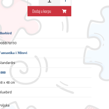
Dodaj u korpu
Bluebird
00BB70193
Fantastika i Mitovi
Standardni
1000
68 x 48 cm
Bluebird
Poljska