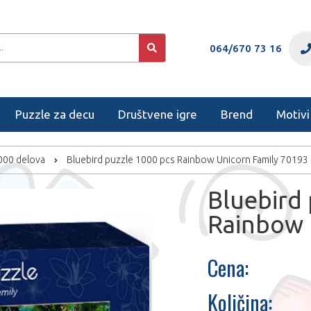
064/670 73 16
Puzzle za decu
Društvene igre
Brend
Motivi
1000 delova
Bluebird puzzle 1000 pcs Rainbow Unicorn Family 70193
Bluebird 
Rainbow 
Cena:
Količina: